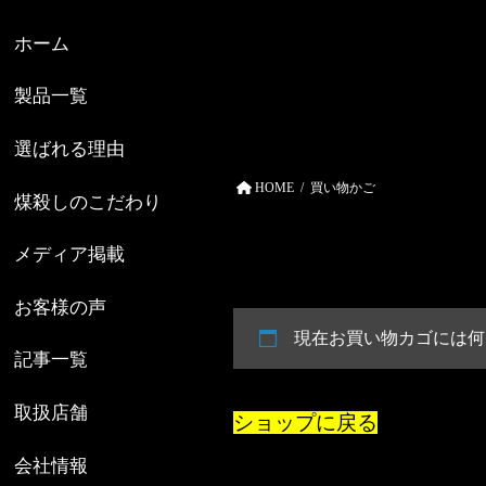
コ
ナ
ン
ビ
ホーム
テ
ゲ
ン
ー
製品一覧
ツ
シ
へ
ョ
選ばれる理由
ス
ン
HOME
買い物かご
キ
に
煤殺しのこだわり
ッ
移
プ
動
メディア掲載
お客様の声
現在お買い物カゴには何
記事一覧
取扱店舗
ショップに戻る
会社情報